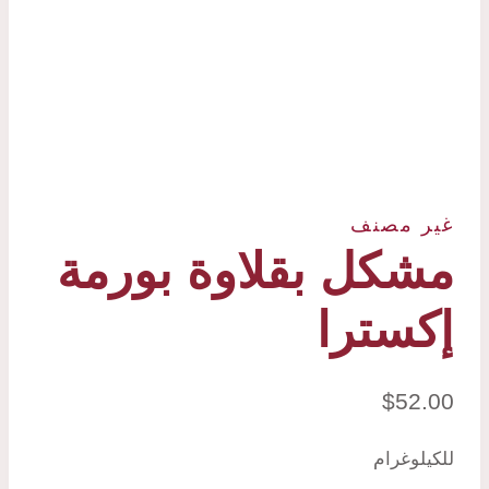
غير مصنف
مشكل بقلاوة بورمة
إكسترا
$
52.00
للكيلوغرام