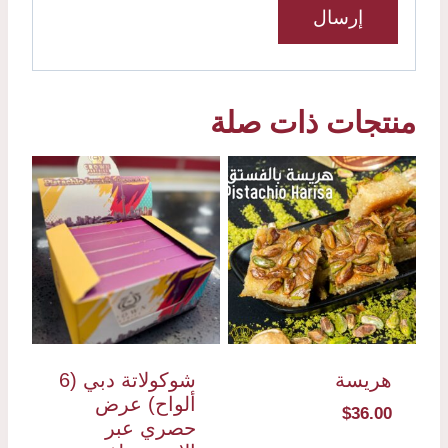
منتجات ذات صلة
هريسة
شوكولاتة دبي (6
ألواح) عرض
$
36.00
حصري عبر