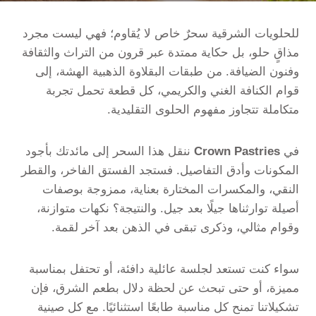
للحلويات الشرقية سحرٌ خاص لا يُقاوم؛ فهي ليست مجرد
مذاقٍ حلو، بل حكاية ممتدة عبر قرون من التراث والثقافة
وفنون الضيافة. من طبقات البقلاوة الذهبية الهشة، إلى
قوام الكنافة الغني والكريمي، كل قطعة تحمل تجربة
متكاملة تتجاوز مفهوم الحلوى التقليدية.
في
Crown Pastries
ننقل هذا السحر إلى مائدتك بأجود
المكونات وأدق التفاصيل. فستجد الفستق الفاخر، والقطر
النقي، والمكسرات المختارة بعناية، ممزوجة بوصفات
أصيلة توارثناها جيلًا بعد جيل. والنتيجة؟ نكهات متوازنة،
وقوام مثالي، وذكرى تبقى في الذهن بعد آخر لقمة.
سواء كنت تستعد لجلسة عائلية دافئة، أو تحتفل بمناسبة
مميزة، أو حتى تبحث عن لحظة دلال بطعم الشرق، فإن
تشكيلاتنا تمنح كل مناسبة طابعًا استثنائيًا. مع كل صينية